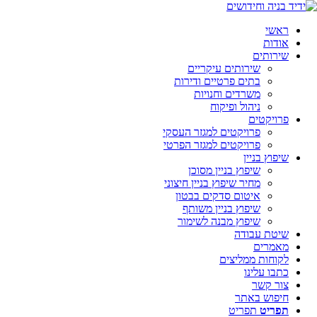
ראשי
אודות
שירותים
שירותים עיקריים
בתים פרטיים ודירות
משרדים וחנויות
ניהול ופיקוח
פרויקטים
פרויקטים למגזר העסקי
פרויקטים למגזר הפרטי
שיפוץ בניין
שיפוץ בניין מסוכן
מחיר שיפוץ בניין חיצוני
איטום סדקים בבטון
שיפוץ בניין משותף
שיפוץ מבנה לשימור
שיטת עבודה
מאמרים
לקוחות ממליצים
כתבו עלינו
צור קשר
חיפוש באתר
תפריט
תפריט