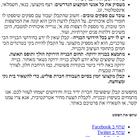
מעסיק את כל אנשי המקצוע הנדרשים
: רצף מקצועי, בנאי, חשמלאי,
אינסטלטור, זגג.
עובד עם ספקים טובים
– חשוב שהקבלן יעבוד עם ספקים שיספקו לו
חומרי גלם איכותיים. על הקבלן לדעת היכן הוא קונה את המרצפות
הכי טובות, מי מספק לו רצפות סוג א', נגרייה איכותית למטבח, היכן
משיגים דלתות פנים יוקרתיות, ועוד.
יש לו ידע בכל חידושי הבנייה
– קבלן שאין לו ידע בחידושי הבנייה הכי
עדכניים, הוא לא מספיק מקצועי. על הקבלן להיות בקי בטרנדים הכי
חמים בתחומי העיצוב והבנייה.
מתמצא בבנייה ירוקה- תחום הבנייה הירוקה הולך ותופס תאוצה.
קבלן שיפוצים שלא יודע לשלב בנייה ירוקה נשאר מאחור. בנייה
ירוקה באה לידי ביטוי בנקודות פשוטות, כמו הרחבת חלון, לצורך
תאורה טבעית
קבלן מקצועי יזמין בסיום העבודה חברת פוליש, כדי להשאיר בית נקי
ומצוחצח.
מחפשים קבלן שיפוצים? חברת ידיד בניה וחידושים ישמחו לעזור לכם. אנו
מתמחים בשיפוץ ובבנייה. לקבלת הצעת מחיר אטרקטיבית, אנא צרו עמנו
קשר, או השאירו את פרטיכם באתר.
שתפו את הפוסט
שתף ב Facebook
שתף ב Twitter