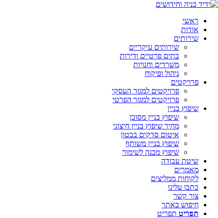
ראשי
אודות
שירותים
שירותים עיקריים
בתים פרטיים ודירות
משרדים וחנויות
ניהול ופיקוח
פרויקטים
פרויקטים למגזר העסקי
פרויקטים למגזר הפרטי
שיפוץ בניין
שיפוץ בניין מסוכן
מחיר שיפוץ בניין חיצוני
איטום סדקים בבטון
שיפוץ בניין משותף
שיפוץ מבנה לשימור
שיטת עבודה
מאמרים
לקוחות ממליצים
כתבו עלינו
צור קשר
חיפוש באתר
תפריט
תפריט