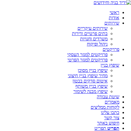
ראשי
אודות
שירותים
שירותים עיקריים
בתים פרטיים ודירות
משרדים וחנויות
ניהול ופיקוח
פרויקטים
פרויקטים למגזר העסקי
פרויקטים למגזר הפרטי
שיפוץ בניין
שיפוץ בניין מסוכן
מחיר שיפוץ בניין חיצוני
איטום סדקים בבטון
שיפוץ בניין משותף
שיפוץ מבנה לשימור
שיטת עבודה
מאמרים
לקוחות ממליצים
כתבו עלינו
צור קשר
חיפוש באתר
תפריט
תפריט