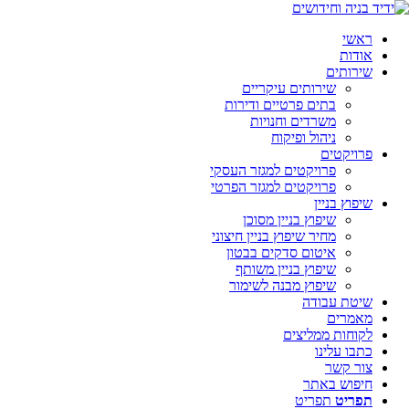
ראשי
אודות
שירותים
שירותים עיקריים
בתים פרטיים ודירות
משרדים וחנויות
ניהול ופיקוח
פרויקטים
פרויקטים למגזר העסקי
פרויקטים למגזר הפרטי
שיפוץ בניין
שיפוץ בניין מסוכן
מחיר שיפוץ בניין חיצוני
איטום סדקים בבטון
שיפוץ בניין משותף
שיפוץ מבנה לשימור
שיטת עבודה
מאמרים
לקוחות ממליצים
כתבו עלינו
צור קשר
חיפוש באתר
תפריט
תפריט