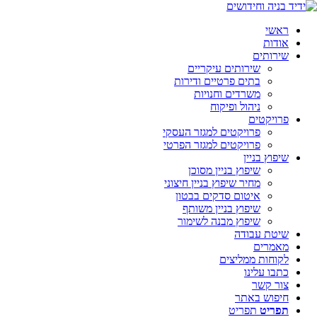
ראשי
אודות
שירותים
שירותים עיקריים
בתים פרטיים ודירות
משרדים וחנויות
ניהול ופיקוח
פרויקטים
פרויקטים למגזר העסקי
פרויקטים למגזר הפרטי
שיפוץ בניין
שיפוץ בניין מסוכן
מחיר שיפוץ בניין חיצוני
איטום סדקים בבטון
שיפוץ בניין משותף
שיפוץ מבנה לשימור
שיטת עבודה
מאמרים
לקוחות ממליצים
כתבו עלינו
צור קשר
חיפוש באתר
תפריט
תפריט