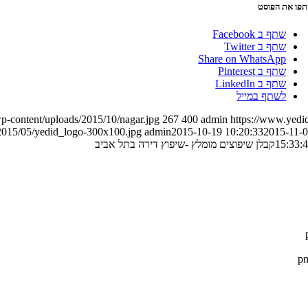
פו את הפוסט
שתף ב Facebook
שתף ב Twitter
Share on WhatsApp
שתף ב Pinterest
שתף ב LinkedIn
לשתף במייל
wp-content/uploads/2015/10/nagar.jpg
267
400
admin
https://www.yedi
/2015/05/yedid_logo-300x100.jpg
admin
2015-10-19 10:20:33
2015-11-
15:33:
קבלן שיפוצים מומלץ -שיפוץ דירה בתל אביב