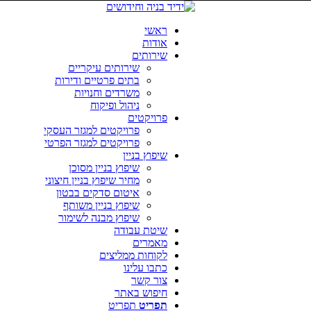
ראשי
אודות
שירותים
שירותים עיקריים
בתים פרטיים ודירות
משרדים וחנויות
ניהול ופיקוח
פרויקטים
פרויקטים למגזר העסקי
פרויקטים למגזר הפרטי
שיפוץ בניין
שיפוץ בניין מסוכן
מחיר שיפוץ בניין חיצוני
איטום סדקים בבטון
שיפוץ בניין משותף
שיפוץ מבנה לשימור
שיטת עבודה
מאמרים
לקוחות ממליצים
כתבו עלינו
צור קשר
חיפוש באתר
תפריט
תפריט