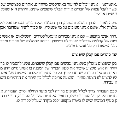
.אינטרנט – אנחנו יכולים להיעזר באינדקסים מיוחדים, אתרים ספציפיים של
שר לקבל עצות של חברים אודות קבלני שיפוצים שונים. היתרון הוא שנוכל
פוצים און ליין.
.מפה לאוזן – הדרך הישנה והטובה, דרך המלצות של חברים ומכרים נוכל למצו
לצות אלו, שאם אנחנו סומכים על מי שממליץ, אז סביר להניח שמדובר אכן
.דרך אנשי מקצוע – אם אנחנו מכירים אינסטלאטורים, חשמלאים או אנשי מ
ות של קבלנים שיכולים לעזור לנו בשיפוץ. בדומה להמלצה של חברים ומכר
בל המלצות רק על אנשים טובים.
צד סוגרים עם קבלן שיפוצים
לן שיפוצים מומלץ כשאנחנו נפגשים עם קבלן שיפוצים, עלינו להסביר לו בדיו
היה זה איש מקצוע שיכיר את סגנון הבנייה של המבנה בו אנחנו גרים וידע מה
אות דוגמאות עבודה שהוא ביצע). על פי הרעיונות שלו וההמלצות שלו אשר
יו להציע לנו הצעת מחיר. ההצעה צריכה לכלול בין היתר את החומרים השונ
ן עבודה.
כם העבודה צריך לכלול סעיפים ברורה לגבי מועד תחילה וסיום העבודה, א
ריות הקבלן על העובדים שלו, תחומי האחריות שלו על העבודה, סעיף בו הק
ן סעיף המוכיח שיש לו ביטוח מקצועי לכל מקרה שעלול לקרות לו.