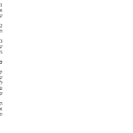
1
אפ
שי
2
המ
3
שמ
נק
כי
קב
שי
לר
על
זמ
הס
אח
וכ