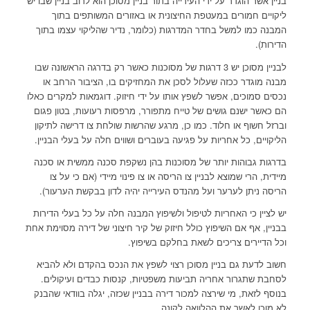
בניין אשר הוגדר על ידי העירייה בתור בניין מסוכן הוא לרוב בניין שבו יש
ליקויים חמורים במעטפת החיצונית או באזורים המשותפים בתוך
המבנה כמו למשל בחדר המדרגות (כלומר, נדיר שהליקוי עצמו בתוך
הדירות).
לבניין מסוכן יש 3 דרגות של מסוכנות כאשר רק בדרגה הראשונה שבו
מבנה מוגדר ככזה שעלול לסכן את המחזיקים בו, הציבור הרחב או
נכסים סמוכים, אפשר לשפץ אותו על ידי חיזוק. דוגמאות למקרים כאלו
הם כאשר ישנם גושים של טייח מתפורר, מרפסות רעועות, בטון פגום
וברזל חשוף או חלוד. כמו כן, מרגע שהרשות שולחת צו דרישה לתיקון
הליקויים, כל אחריות על פגיעה בעוברים ושווים חלה על בעלי הבניין.
בדרגות גבוהות יותר של מסוכנות בהן נשקפת סכנה ממשית או סכנה
מיידית, הרי שמוצא לבניין צו הריסה או צו פינוי מיידי (אם כי על צו
הריסה ניתן לערער ועל מהנדס העירייה יהיה לדון בבקשת הערעור).
יש לציין כי האחריות לטיפול ולשיפוץ המבנה חלה על כל בעלי הדירות
בבניין, אף אם השיפוץ כולל חיזוק של קיר חיצוני של דירה מסוימת אחת
וכל הדיירים צריכים לשאת בחלקם בשיפוץ.
חשוב לדעת גם בניין מסוכן רצוי לשפץ את הנכס בהקדם ולא להביא
לסחבת שתגרור אחריה תביעות משפטיות, קנסות כבדים ועיקולים.
בנוסף לזאת, מי שירצה למכור דירה בבניין שכזה, יגלה בוודאי שהבנק
לא מוכן לאשר את ההלוואה לקונה.