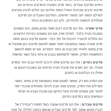
נימיים וסדקים עובדים. בעוד סדקי השערה והסדקים הנימיים הם
סדקים יציבים מבחינת הגודל הסופי אליהם הם יכולים להגיע ומגיעים
לגודלם הסופי תוך מספר חודשים, הסדקים העובדים הם סדקים
שעלולים להמשיך ולהתרחב, ולכן הם המסוכנים ביותר.
סדקי שערה
: אלו הם סדקים דקים מאוד ומכאן שמם, והם נמצאים
בשכבת הטיח בלבד. למרות זאת, אם הם נמצאים בקירות החיצונים,
הם עלולים להעביר רטיבות אל תוך הקיר. איטום סדקים בבטון מסוג
סדקי שערה נעשה באמצעות חומר פשוט לאיטום סדקים כגון שפכטל או
מרק צמנטי ולאחר מכן צבע או גימור חיצוניים. אם יש חשש להמשך
התפשטות הסדק, אפשר להשתמש בצבע או ציפוי בעל כושר גמישות.
סדקים נימיים :
אלו הם סדקים שלא חייבים להיות עבים יותר מסדקי
שערה, אך הם חוצים את שכבת הטיח וקיימים גם בשכבת הבטון או
אפילו בין הבלוקים או בתוכם.
אם הסדק הוא דק, אפשר לאטום אותו באמצעות מרק גמיש, כאשר
מגדילים את הסדק, מנקים מפני אבק ולכלוך ומוסיפים שכבת ייסוד.
לאחר מכן מצפים ישירות מעל התיקון עם שכבת הצבע או הציפוי
הגמישים (כמו בסדקים נימיים).
סדקים עובדים :
אלו הם סדקים שנוצרו בשל תזוזות ("עבודה") של
הבניין ומכאן שמם. לצד סדקים עובדים שנעשו בכוונה תחילה על מנת