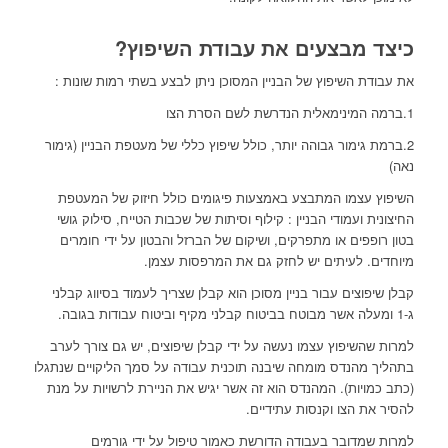
כיצד מבצעים את עבודת השיפוץ?
את עבודת השיפוץ של הבניין המסוכן ניתן לבצע בשתי רמות שונות :
1.ברמה המינימאלית הנדרשת לשם הסרת הצו
2.ברמת גימור גבוהה יותר, כולל שיפוץ כללי של מעטפת הבניין (גימור
נאה)
השיפוץ עצמו המתבצע באמצעות פיגומים כולל חיזוק של המעטפת
החיצונית ועמודי הבניין : קילוף וסיתות של שכבות הטייח, סילוק גושי
בטון רופפים או מתפרקים, ושיקום של הברזל והבטון על ידי חומרים
מיוחדים. לעיתים יש לחזק גם את המרפסות עצמן.
קבלן שיפוצים עבור בניין מסוכן הוא קבלן שצריך לעמוד בסיווג קבלני
ג-1 ומעלה אשר מבוטח בביטוח קבלני מקיף וביטוח עבודות בגובה.
למרות שהשיפוץ עצמו נעשה על ידי קבלן שיפוצים, יש גם צורך לערב
בתהליך מהנדס מומחה שיבנה תוכנית עבודה על סמך הליקויים שנתגלו
(כתב כמויות). המהנדס הוא זה אשר יגיש את הניירת לרשויות על מנת
להסיר את הצו וקנסות עתידיים.
למרות שמדובר בעבודה הדורשת כאמור טיפול על ידי גורמים