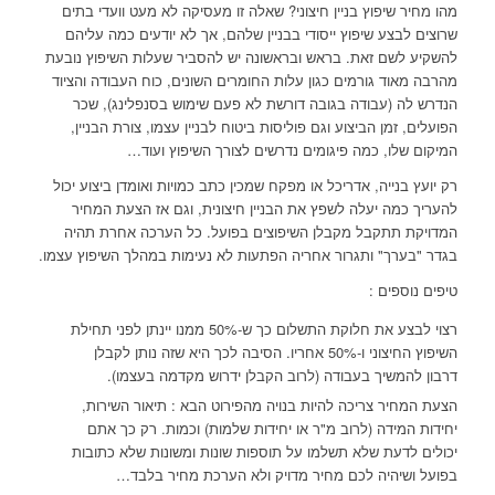
מהו מחיר שיפוץ בניין חיצוני? שאלה זו מעסיקה לא מעט וועדי בתים
שרוצים לבצע שיפוץ ייסודי בבניין שלהם, אך לא יודעים כמה עליהם
להשקיע לשם זאת. בראש ובראשונה יש להסביר שעלות השיפוץ נובעת
מהרבה מאוד גורמים כגון עלות החומרים השונים, כוח העבודה והציוד
הנדרש לה (עבודה בגובה דורשת לא פעם שימוש בסנפלינג), שכר
הפועלים, זמן הביצוע וגם פוליסות ביטוח לבניין עצמו, צורת הבניין,
המיקום שלו, כמה פיגומים נדרשים לצורך השיפוץ ועוד…
רק יועץ בנייה, אדריכל או מפקח שמכין כתב כמויות ואומדן ביצוע יכול
להעריך כמה יעלה לשפץ את הבניין חיצונית, וגם אז הצעת המחיר
המדויקת תתקבל מקבלן השיפוצים בפועל. כל הערכה אחרת תהיה
בגדר "בערך" ותגרור אחריה הפתעות לא נעימות במהלך השיפוץ עצמו.
טיפים נוספים :
רצוי לבצע את חלוקת התשלום כך ש-50% ממנו יינתן לפני תחילת
השיפוץ החיצוני ו-50% אחריו. הסיבה לכך היא שזה נותן לקבלן
דרבון להמשיך בעבודה (לרוב הקבלן ידרוש מקדמה בעצמו).
הצעת המחיר צריכה להיות בנויה מהפירוט הבא : תיאור השירות,
יחידות המידה (לרוב מ"ר או יחידות שלמות) וכמות. רק כך אתם
יכולים לדעת שלא תשלמו על תוספות שונות ומשונות שלא כתובות
בפועל ושיהיה לכם מחיר מדויק ולא הערכת מחיר בלבד…