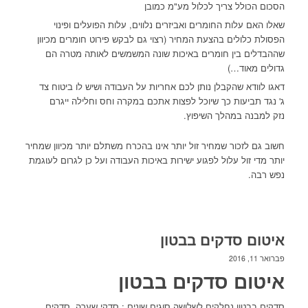
הסכום הכולל צריך לכלול מע"מ כמובן
שאלו האם עלות החומרים ואביזרים נלווים, עלות הפועלים ופינוי
הפסולת כלולים בהצעת המחיר (רצוי גם לבקש פירוט חומרים מכיוון
שההבדלים בין חומרים באיכות שונה המשמשים לאותה מטרה הם
גדולים מאוד…)
דאגו לוודא שהקבלן נותן לכם אחריות על העבודה ושיש לו ביטוח צד
ג' נגד תביעות כך שיוכל לפצות אתכם במקרה וחס וחלילה ייגרם
נזק למבנה במהלך השיפוץ.
חשוב גם לזכור שמחיר זול יותר אינו בהכרח משתלם יותר מכיוון שמחיר
יותר מדי זול עלול לפגוע ישירות באיכות העבודה ועל כן לגרום לעוגמת
נפש רבה.
איטום סדקים בבטון
פברואר 11, 2016
איטום סדקים בבטון
סדקים בבטון נחלקים לשלושה סוגים שונים : סדקי שערה, סדקים