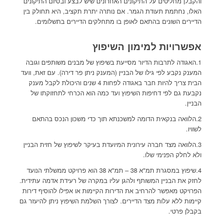
והקבלן מחליטים על התיקונים האחרונים שיש לבצע ובסיום התיקונים
האלו, נחתמת תעודת הגמר. אם נותרה יתרת תקציב, היא תחולק בין
הדיירים השונים בהתאם לאופן בו מתחלקים הדיירים בתשלומים.
אפשרויות למימון השיפוץ
1.האגודה לתרבות הדיור מסייעת בשיפוץ של מבנים משותפים וגובה
המענק נקבע לפי גילו של הבניין (המענק ניתן פר דירה). עם זאת, וועד
הבית צריך להיות חבר באגודה לפחות 4 שנים והיכולת לקבל מענק
נקבעת גם לפי דחיפות השיפוץ ועד כמה הוא הכרחי לתחזוקתו של
הבניין.
2.הלוואה בנקאית הדומה למשכנתא תוך כדי משכון הנכס בהתאם
לשוויו.
3.הלוואה מצד חברה עירונית המיועדת בעיקר לשיפוץ של חזית הבניין
ולא לחלק הפנימי שלו.
4.שיפוץ במסגרת תמ"א 38 – תמ"א 38 הוא פרויקט ממשלתי הנועד
לחזק את הבניין המשותף ולהגן עליו במקרה של רעידת אדמה עתידית.
הפרויקט מאפשר להרחיב את הדירות הקיימות או אפילו להוסיף דירות
קיימות ללא עלות מצד הדיירים. לצורך השלמת השיפוץ ניתן להיעזר גם
בקבלן פרטי.