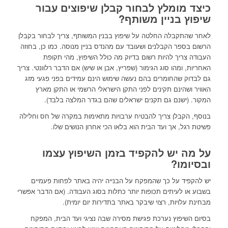
כיצד מומלץ לבחור קבלן שיפוצים עבור
שיפוץ בניין משותף?
לאחר שהתקבלה החלטה על שיפוץ בבנין המשותף, צריך לבחור בקבלן
הרשום בספר הקבלנים ושעובד עם מהנדס בניין מנוסה. כמו כן, בחוזה
העבודה צריך להיות רשום בדיוק מה כולל השיפוץ, מהי תקופת
האחריות, ומהו סוג הגימור (שפריץ, אבן או שיש) אם הדבר רלוונטי. צריך
גם לבדוק שהחומרים בהם נעשה שימוש הינם עמידים בפני פגעי מזג
האוויר ושהינם תקינים לפני התקן הישראלי הרשמי או התקן מארץ
המקור. (ישנם גם תקנים ישראלים שהם בגדר המלצה בלבד).
בנוסף, הקבלן צריך להבטיח ערבויות מתאימות במקרה של חס וחלילה
פשיטת רגל, אך ועד הבית הוא בלאו הכי אחרון הנושים שלו.
על מה יש להקפיד בזמן השיפוץ עצמו
ובסיומו?
יש להקפיד על כך שהמפקח על הבנייה יהיה באתר לפחות פעמיים
בשבוע או לעיתים תכופות יותר כתלות בסוג העבודה. (אם הדבר אפשרי
מבחינת עלויות, רצוי שיבקר באתר בתדירות יום יומית).
בסיום השיפוץ נערכת פגישת מסירה שבה נציגי ועד הבית, המפקח