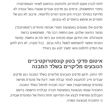
לתת לבניין מקום להתרחב ולהתכווץ בהתאם לשינויי הטמפרטורה
(תפרי התפשטות), קיימים גם סדקים עובדים שנוצרו בשל עבודה לא
מדויקת במהלך הבנייה והם אינם רצויים (לדוגמה, ערבוב לא נכון של
חומרים או שימוש בחומרים לא נכונים).
סדקים אלו נאטמים באמצעות חומרי אטימה מיוחדים ("מסטיקים")
מהצד החיצוני שלהם, ואם התזוזה רבה מדי, משתמשים ברשת
אינטרגלס. את התיקון עצמו מכסים עם כיסוי פח או נחושת. (מהצד
הפנימי אפשר להשתמש למשל בלוח גבס). בכל מקרה, לא ניתן לתקן
את הסדק לחלוטין והוא ימשיך לנוע גם בעתיד.
איטום סדקי בטון קונסטרוקטיביים
הנובעים מליקויים בשלד המבנה
לפי החוק, תיקון סדקים הנובעים מליקויים בשלד המבנה כגון סדקים
עובדים חייב להתבצע לאחר קבלת חוות דעת של מהנדס מורשה
(מהנדס קונסטרוקטור) אשר ייבנה תוכנית לטיפול בשלד המבנה.
התוכנית עצמה מבוצעת באמצעות חברה קבלנית הרשומה ברשם
הקבלנים ומורשית לבצע את הפרויקט תחת ניהולו של המהנדס שבודק
כי התוכנית מבוצעת כשורה.